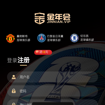
送
18
元
注册
登录