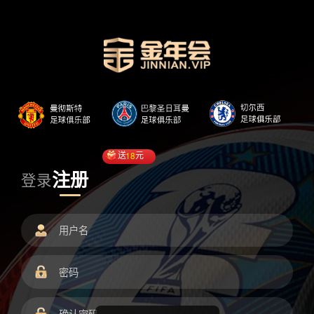
送
18
元
注册
登录