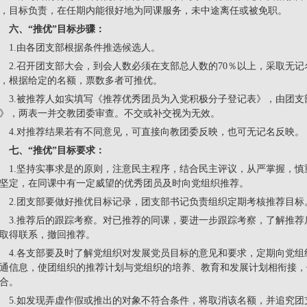
，目标负责，在任期内能很好地为同课服务，未中途离任或被免职。
六、“推优”目标步骤：
1.由各团支部根据条件推选候选人。
2.召开团支部大会，到会人数必须在支部总人数的70％以上，采取无
，根据给定的名额，票数多者可推优。
3.被推荐人如实填写《推荐优秀团员为入党积极分子登记表》，由团支
》，两表一并交教团委审查。不交或补交视为无效。
4.对推荐结果若有不同意见，可直接向教团委反映，也可无记名反映。
七、“推优”目标要求：
1.坚持实事求是的原则，注意民主程序，结合民主评议，从严掌握，
坚定，在同课中有一定威望的优秀团员及时向党组织推荐。
2.团支部要做好推优目标记录，团支部书记负责组织定期考核推荐目标
3.推荐后的跟踪考察。对已推荐的同课，要进一步跟踪考察，了解推
取得联系，撤回推荐。
4.各支部要及时了解党组织对发展党员目标的意见和要求，定期向党
通信息，使团组织的推荐计划与党组织的培养、教育和发展计划相衔接，
合。
5.如发现弄虚作假或推出的对象不符合条件，将取消该名额，并追究团