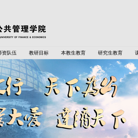
师资队伍
教研目标
本教生教育
研究生教育