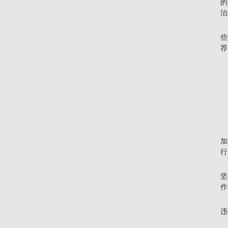
的
治
些
荐
加
行
坚
作
违