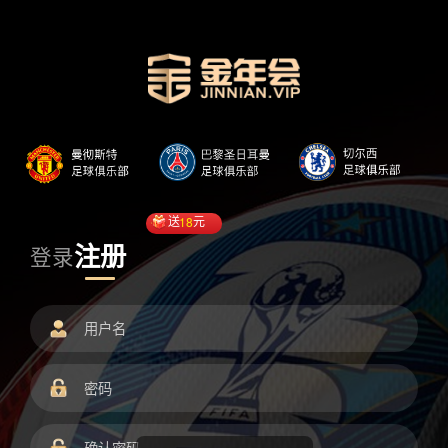
送
18
元
注册
登录