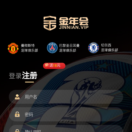
送
18
元
注册
登录