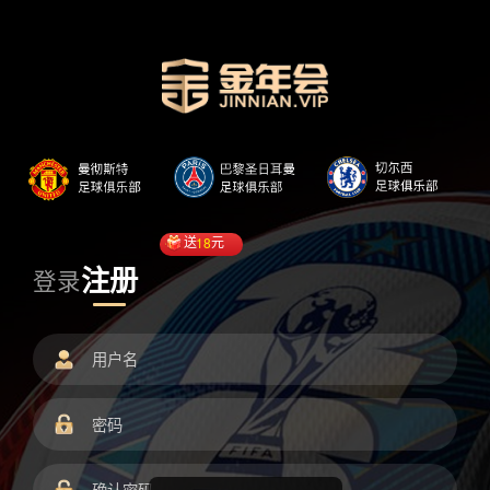
送
18
元
注册
登录