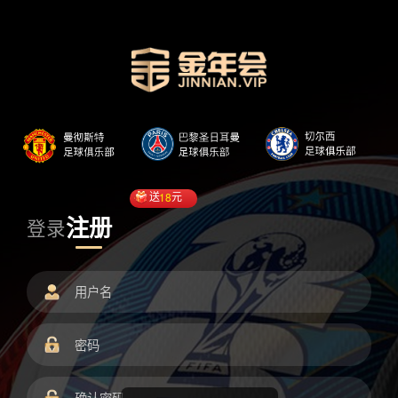
送
18
元
注册
登录