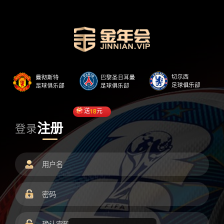
送
18
元
注册
登录